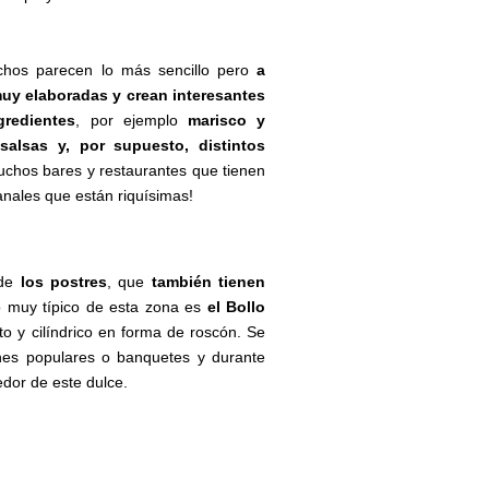
chos parecen lo más sencillo pero
a
muy elaboradas y crean interesantes
redientes
, por ejemplo
marisco y
salsas y, por supuesto, distintos
uchos bares y restaurantes que tienen
anales que están riquísimas!
 de
los postres
, que
también tienen
o muy típico de esta zona es
el Bollo
to y cilíndrico en forma de roscón. Se
ones populares o banquetes y durante
dedor de este dulce.