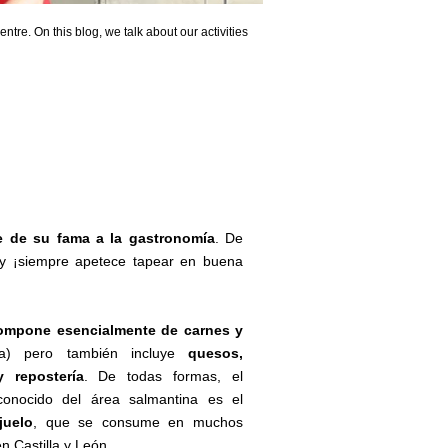
ntre. On this blog, we talk about our activities
e de su fama a la gastronomía
. De
y ¡siempre apetece tapear en buena
compone esencialmente de carnes y
ía) pero también incluye
quesos,
 repostería
. De todas formas, el
onocido del área salmantina es el
juelo
, que se consume en muchos
n Castilla y León.