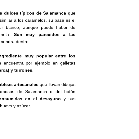
 dulces típicos de Salamanca
que
similar a los caramelos, su base es el
lor blanco, aunque puede haber de
anela.
Son muy parecidos a las
almendra dentro.
grediente muy popular entre los
 encuentra por ejemplo en galletas
erca) y turrones
.
obleas artesanales
que llevan dibujos
 famosos de Salamanca o del botón
onsumirlas en el desayuno
y sus
 huevo y azúcar.