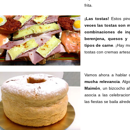
frita.
¡Las tostas!
Estos pin
veces
las tostas son 
combinaciones de ing
berenjena, quesos y 
tipos de carne
. ¡Hay m
tostas con cremas artes
Vamos ahora a hablar
mucha relevancia
. Alg
Maimón
, un bizcocho al
asocia a las celebraci
las fiestas se baila alre