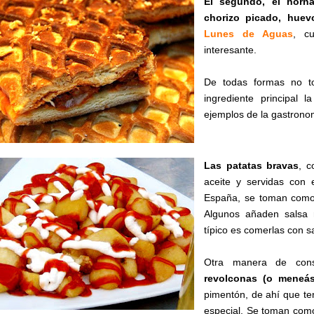
El segundo, el horn
chorizo picado, huev
Lunes de Aguas
, c
interesante.
De todas formas no to
ingrediente principal 
ejemplos de la gastronom
Las patatas bravas
, c
aceite y servidas con 
España, se toman como 
Algunos añaden salsa 
típico es comerlas con sa
Otra manera de cons
revolconas (o meneás
pimentón, de ahí que ten
especial. Se toman como