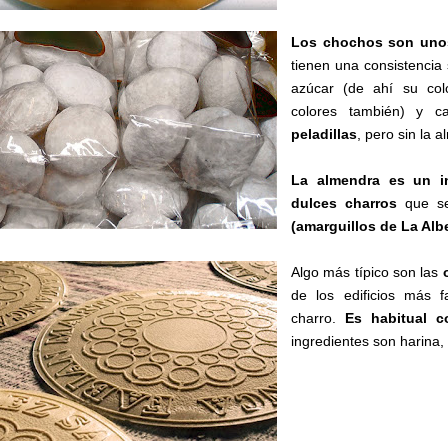
Los chochos son unos
tienen una consistencia 
azúcar (de ahí su co
colores también) y c
peladillas
, pero sin la 
La almendra es un in
dulces charros
que se
(amarguillos de La Alb
Algo más típico son las
de los edificios más
charro.
Es habitual c
ingredientes son harina,