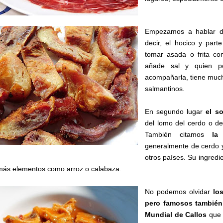
Empezamos a hablar
decir, el hocico y part
tomar asada o frita c
añade sal y quien po
acompañarla, tiene mucho
salmantinos.
En segundo lugar
el so
del lomo del cerdo o d
También citamos
la
generalmente de cerdo y
otros países. Su ingredi
más elementos como arroz o calabaza.
No podemos olvidar
lo
pero famosos también
Mundial de Callos
que 