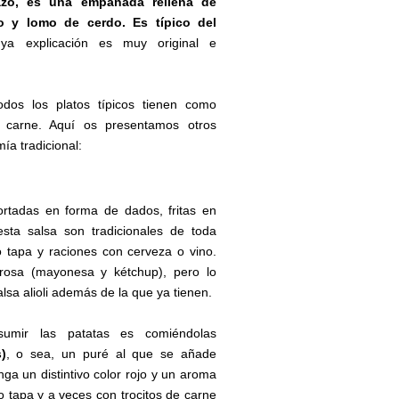
azo, es una empanada rellena de
o y lomo de cerdo. Es típico del
uya explicación es muy original e
dos los platos típicos tienen como
la carne. Aquí os presentamos otros
ía tradicional:
ortadas en forma de dados, fritas en
esta salsa son tradicionales de toda
tapa y raciones con cerveza o vino.
rosa (mayonesa y kétchup), pero lo
lsa alioli además de la que ya tienen.
umir las patatas es comiéndolas
)
, o sea, un puré al que se añade
ga un distintivo color rojo y un aroma
 tapa y a veces con trocitos de carne