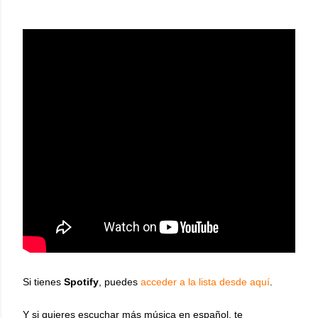
Si tienes
Spotify
, puedes
acceder a la lista desde aquí
.
Y si quieres escuchar más música en español, te