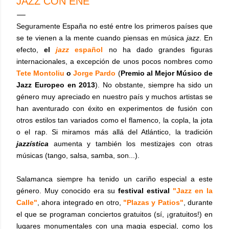
JAZZ CON EÑE
Seguramente España no esté entre los primeros países que
se te vienen a la mente cuando piensas en música
jazz
. En
efecto,
el
jazz
español
no ha dado grandes figuras
internacionales, a excepción de unos pocos nombres como
Tete Montoliu
o
Jorge Pardo
(
Premio al Mejor Músico de
Jazz Europeo en 2013
). No obstante, siempre ha sido un
género muy apreciado en nuestro país y muchos artistas se
han aventurado con éxito en experimentos de fusión con
otros estilos tan variados como el flamenco, la copla, la jota
o el rap. Si miramos más allá del Atlántico, la tradición
jazzística
aumenta y también los mestizajes con otras
músicas (tango, salsa, samba, son...).
Salamanca siempre ha tenido un cariño especial a este
género. Muy conocido era su
festival estival
"Jazz en la
Calle"
, ahora integrado en otro,
"Plazas y Patios"
, durante
el que se programan conciertos gratuitos (sí, ¡gratuitos!) en
lugares monumentales con una magia especial, como los