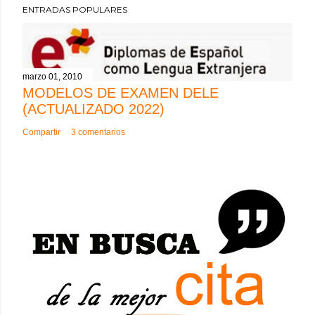
ENTRADAS POPULARES
u
b
l
i
marzo 01, 2010
c
MODELOS DE EXAMEN DELE
a
(ACTUALIZADO 2022)
r
Compartir
3 comentarios
u
n
c
o
m
e
n
t
a
r