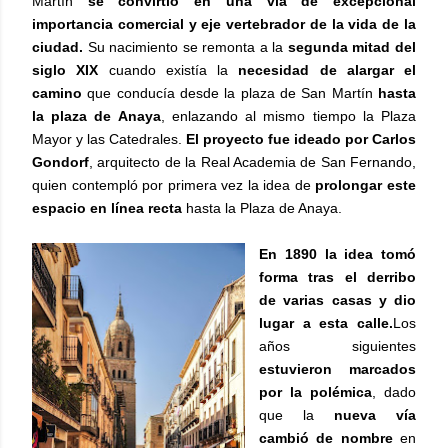
Martín
se convirtió en una vía de excepcional
importancia comercial y eje vertebrador de la vida de la
ciudad.
Su nacimiento se remonta a la
segunda mitad del
siglo XIX
cuando existía la
necesidad de alargar el
camino
que conducía desde la plaza de San Martín
hasta
la plaza de Anaya
, enlazando al mismo tiempo la Plaza
Mayor y las Catedrales.
El proyecto fue ideado por Carlos
Gondorf
, arquitecto de la Real Academia de San Fernando,
quien contempló por primera vez la idea de
prolongar este
espacio en línea recta
hasta la Plaza de Anaya.
En 1890 la idea tomó
forma tras el derribo
de varias casas y dio
lugar a esta calle.
Los
años siguientes
estuvieron marcados
por la polémica
, dado
que la
nueva vía
cambió de nombre
en