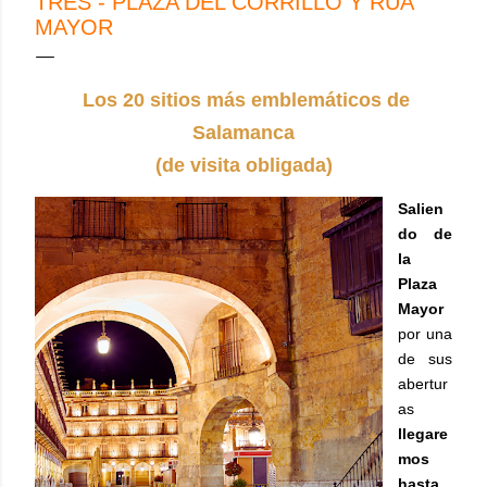
TRES - PLAZA DEL CORRILLO Y RÚA
MAYOR
Los 20 sitios más emblemáticos de
Salamanca
(de visita obligada)
Salien
do de
la
Plaza
Mayor
por una
de sus
abertur
as
llegare
mos
hasta