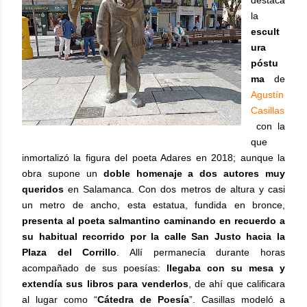
destaca
la
escult
ura
póstu
ma
de
Agustín
Casillas
con la
que
inmortalizó la figura del poeta Adares en 2018; aunque la
obra supone un
doble homenaje a dos autores muy
queridos
en Salamanca. Con dos metros de altura y casi
un metro de ancho, esta estatua, fundida en bronce,
presenta al poeta salmantino caminando en recuerdo a
su habitual recorrido por la calle San Justo hacia la
Plaza del Corrillo
. Allí permanecía durante horas
acompañado de sus poesías:
llegaba con su mesa y
extendía sus libros para venderlos
, de ahí que calificara
al lugar como “
Cátedra de Poesía
”. Casillas modeló a