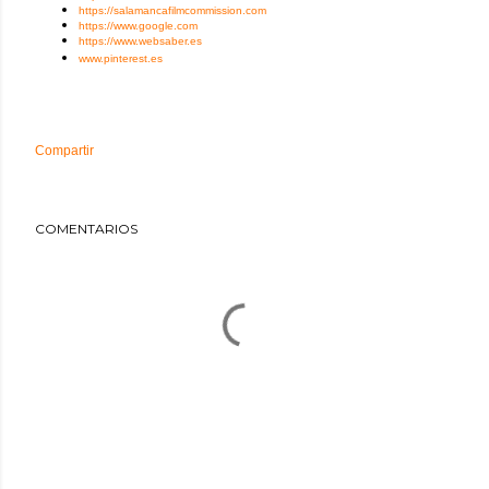
https://salamancafilmcommission.com
https://www.google.com
https://www.websaber.es
www.pinterest.es
Compartir
COMENTARIOS