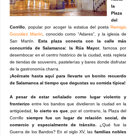
la
Plaza
del
Corrillo
, popular por acoger la estatua del poeta
Remigio
González Martín
, conocido como “Adares”, y la iglesia de
San Martín.
Esta plaza conecta con la calle más
concurrida de Salamanca: la Rúa Mayor
, famosa por
desembocar en el centro histórico de la ciudad, está repleta
de tiendas de souvenirs, pastelerías y bares donde disfrutar
de la gastronomía charra.
¡Acércate hasta aquí para llevarte un bonito recuerdo
de Salamanca al tiempo que degustas su comida típica!
A pesar de estar señalado como lugar violento y
fronterizo
entre los bandos que dividieron la ciudad en la
antigüedad,
lo cierto es que
, por el contrario, la Plaza del
Corrillo
siempre fue un lugar de relación social, de
comercio y especialmente de tránsito.
¿Qué fue la
Guerra de los Bandos? En el siglo XV, las
familias nobles