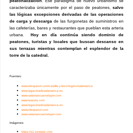
peatonalización
. Ese paradigma de nuevo urbanismo se
caracterizaba únicamente por el paso de peatones,
salvo
las lógicas excepciones derivadas de las operaciones
de carga y descarga
de las furgonetas de suministros en
las cafeterías, bares y restaurantes que pueblan esta arteria
urbana.
Hoy en
día continúa siendo dominio de
peatones, turistas y locales que buscan descanso en
sus terrazas mientras contemplan el esplendor de la
torre de la catedral.
Fuentes:
www.elespanol.com/castilla-y-leon/region/salamanca
www.lagacetadesalamanca.es
www.salamancaenelayer.com
www.lasexta.com
www.lagacetadesalamanca.es
www.elespanol.com
www.salamancaenelayer.com
Imágenes:
https://s1.eestatic.com