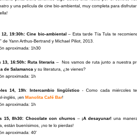
eatro y una película de cine bio-ambiental, muy completa para disfrut
ella!
 12, 19:30h: Cine bio-ambiental
– Esta tarde
Tía Tula te recomien
” de Yann Arthus-Bertrand y Michael Piliot, 2013.
ón aproximada: 1h30
 13, 16:50h: Ruta literaria
– Nos vamos de ruta junto a nuestra p
ria de Salamanca
y su literatura, ¿te vienes?
ón aproximada: 1h
oles 14,
19h
:
Intercambio lingüístico
- Como cada miércoles te
l-inglés, ¡en
Manolita Café Bar
!
ón aproximada: 1h
s 15, 8h30: Chocolate con churros
–
¡A desayunar!
una manera
a, están buenísimos, ¡no te lo pierdas!
ón aproximada: 40'