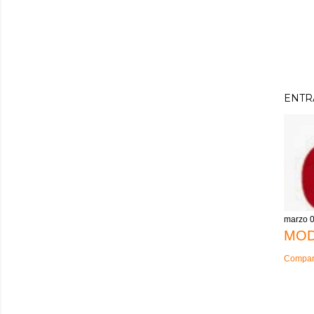
ENTR
marzo 0
MOD
Compart