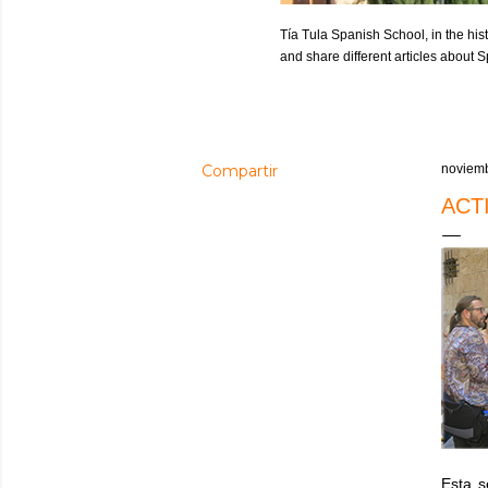
Tía Tula Spanish School, in the hist
and share different articles about
Compartir
noviemb
ACT
Esta s