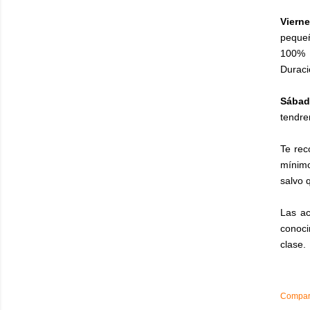
Viern
pequeñ
100%
Duraci
Sábad
tendre
Te rec
mínimo
salvo 
Las ac
conoci
clase.
Compart