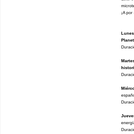
microt
¡A por 
Lunes
Planet
Duraci
Martes
histo
Duraci
Miérc
españo
Duraci
Jueve
energí
Duraci