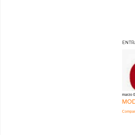
ENTR
marzo 0
MOD
Compart