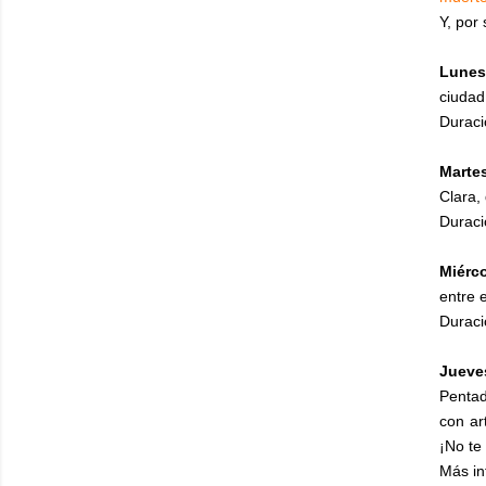
Y, por
Lunes
ciudad
Duraci
Martes
Clara,
Duraci
Miérc
entre 
Duraci
Jueves
Pentad
con ar
¡No te
Más i