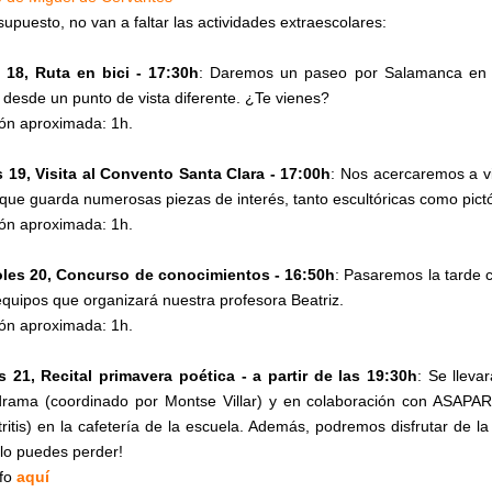
 supuesto, no van a faltar las actividades extraescolares:
 18, Ruta en bici - 17:30h
: Daremos un paseo por Salamanca en b
 desde un punto de vista diferente. ¿Te vienes?
ón aproximada: 1h.
 19, Visita al Convento Santa Clara - 17:00h
: Nos acercaremos a v
 que guarda numerosas piezas de interés, tanto escultóricas como pict
ón aproximada: 1h.
oles 20, Concurso de conocimientos - 16:50h
: Pasaremos la tarde 
equipos que organizará nuestra profesora Beatriz.
ón aproximada: 1h.
 21, Recital primavera poética - a partir de las 19:30h
: Se llevar
rama (coordinado por Montse Villar) y en colaboración con ASAPAR
tritis) en la cafetería de la escuela. Además, podremos disfrutar de l
 lo puedes perder!
nfo
aquí