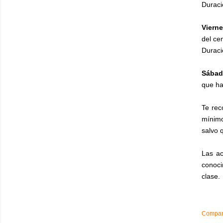
Duraci
Vierne
del ce
Duraci
Sábad
que ha
Te rec
mínimo
salvo 
Las ac
conoci
clase.
Compart