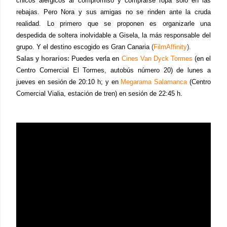
chicos alérgicos al compromiso y comprarse ropa solo en las
rebajas. Pero Nora y sus amigas no se rinden ante la cruda
realidad. Lo primero que se proponen es organizarle una
despedida de soltera inolvidable a Gisela, la más responsable del
grupo. Y el destino escogido es Gran Canaria
(
FilmAffinity
).
Salas y horarios:
Puedes verla en
Cines Van Dyck Tormes
(en el
Centro Comercial El Tormes, autobús número 20) de lunes a
jueves en sesión de 20:10 h; y en
Megarama Salamanca
(Centro
Comercial Vialia, estación de tren) en sesión de 22:45 h.