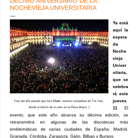
DÉCIMO ANIVERSARIO DE LA
NOCHEVIEJA UNIVERSITARIA
Ya está
aquí la
espera
da
Noche
vieja
Univer
sitaria,
que se
celebra
rá este
jueves
Foto del año pasado que hizo
Chen
, nuestra compañera de Tía Tula,
11
. El
desde el balcón de su piso en la Plaza Mayor :)
evento, que este año alcanza su décima edición, se
retransmitirá en algunas de las discotecas más
emblemáticas de varias ciudades de España: Madrid,
Granada, Córdoba, Zaragoza, Gijón, Bilbao y Burgos.