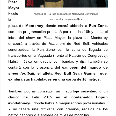
Plaza
Mayor
hacia
Alumnos de Tía Tula celebrando la Nochevieja Universitaria
la
con nuestra compañera
Aline
plaza de Monterrey
, donde estará ubicada la
Fun Zone,
con una programación propia. A partir de las 18h y hasta el
inicio del show en Plaza Mayor, la plaza de Monterrey
enlazará a través de
Hummers
de Red Bull, vehículos
sonorizados, la Fun Zone con la zona de llegada de
transportes en la Vaguada (frente al Palacio de Congresos).
Habrá música en directo con bandas y djs. También se
contará con la presencia del
campeón del mundo de
street football
, el atleta Red Bull Sean Garnier, que
exhibirá sus habilidades en una carpa de 16 metros.
También podrás conseguir un maquillaje sesentero o un
clásico de Feliz 2015 en
el contenedor Popup
#vodafoneyu,
donde habrá 4 maquilladores profesionales.
Y no faltará una
gimkana
con premios, regalos de los
patrocinadores y la entrega de miles de mochilas.