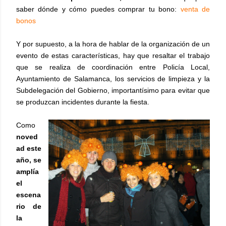
saber dónde y cómo puedes comprar tu bono:
venta de
bonos
Y por supuesto, a la hora de hablar de la organización de un
evento de estas características, hay que resaltar el trabajo
que se realiza de coordinación entre Policía Local,
Ayuntamiento de Salamanca, los servicios de limpieza y la
Subdelegación del Gobierno, importantísimo para evitar que
se produzcan incidentes durante la fiesta.
Como
noved
ad este
año, se
amplía
el
escena
rio de
la