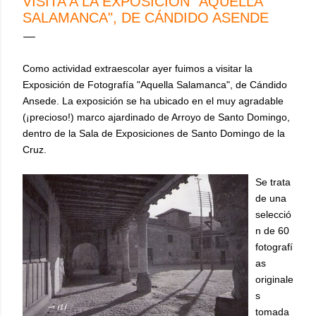
VISITA A LA EXPOSICIÓN "AQUELLA
SALAMANCA", DE CÁNDIDO ASENDE
Como actividad extraescolar ayer fuimos a visitar la
Exposición de Fotografía "Aquella Salamanca", de Cándido
Ansede. La exposición se ha ubicado en el muy agradable
(¡precioso!) marco ajardinado de Arroyo de Santo Domingo,
dentro de la Sala de Exposiciones de Santo Domingo de la
Cruz.
Se trata
de una
selecció
n de 60
fotografí
as
originale
s
tomada