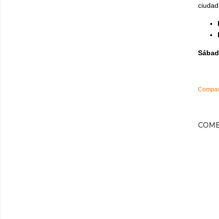
ciudad
Sábad
Compart
COME