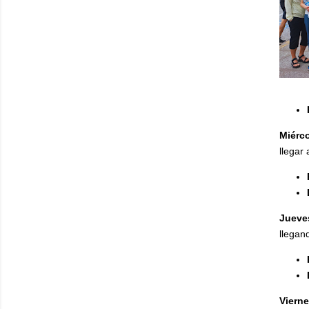
Miérc
llegar
Jueve
llegand
Viern