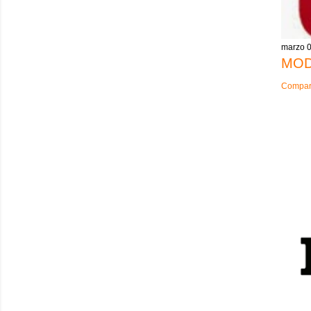
marzo 0
MOD
Compart