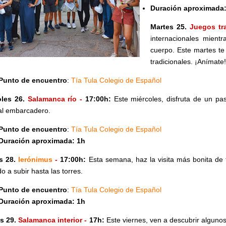
Duración aproximada:
Martes 25.
Juegos tr
internacionales mient
cuerpo. Este martes te
tradicionales. ¡Anímate!
Punto de encuentro
:
Tía Tula Colegio de Español
oles 26.
Salamanca río -
17:00h
:
Este miércoles, disfruta de un pa
 al embarcadero.
Punto de encuentro
:
Tía Tula Colegio de Español
Duración aproximada: 1h
s 28.
Ierónimus
-
17:00h:
Esta semana, haz la visita más bonita de
o a subir hasta las torres.
Punto de encuentro
:
Tía Tula Colegio de Español
Duración aproximada: 1h
es 29.
Salamanca interior
-
17h
:
Este viernes, ven a descubrir algunos