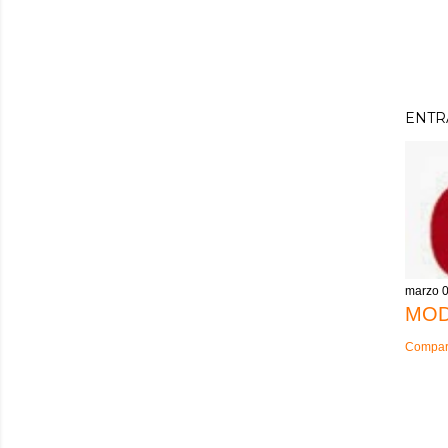
ENTR
marzo 0
MOD
Compart