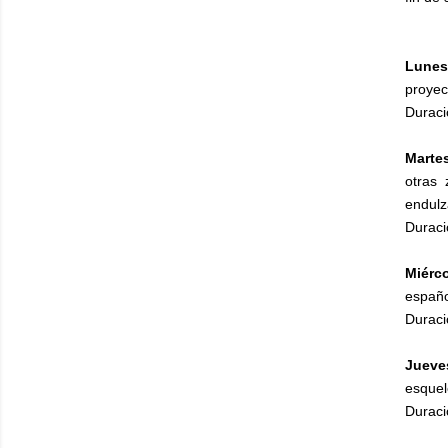
Lunes
proyec
Duraci
Marte
otras
endulz
Duraci
Miérc
españo
Duraci
Jueve
esquele
Duraci