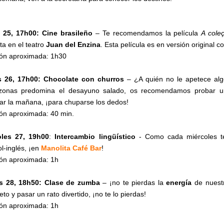
 25, 17h00: Cine brasileño
– Te recomendamos la película
A coleç
ta en el teatro
Juan del Enzina
. Esta película es en versión original co
ón aproximada: 1h30
s 26, 17h00: Chocolate con churros
– ¿A quién no le apetece al
 zonas predomina el desayuno salado, os recomendamos probar 
ar la mañana, ¡para chuparse los dedos!
ón aproximada: 40 min.
oles 27,
19h00
:
Intercambio lingüístico
- Como cada miércoles t
l-inglés, ¡en
Manolita Café Bar
!
ón aproximada: 1h
s 28, 18h50: Clase de zumba
– ¡no te pierdas la
energía
de nuest
to y pasar un rato divertido, ¡no te lo pierdas!
ón aproximada: 1h