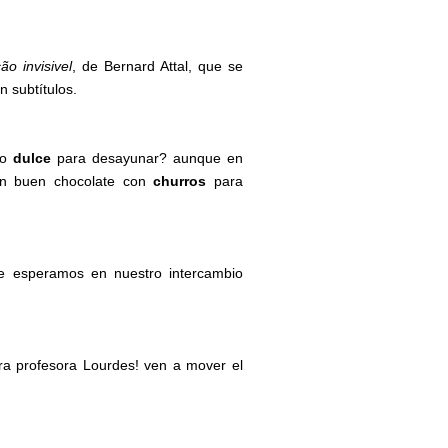
ão invisivel
, de Bernard Attal, que se
n subtítulos.
go
dulce
para desayunar? aunque en
un buen chocolate con
churros
para
e esperamos en nuestro intercambio
ra profesora Lourdes! ven a mover el