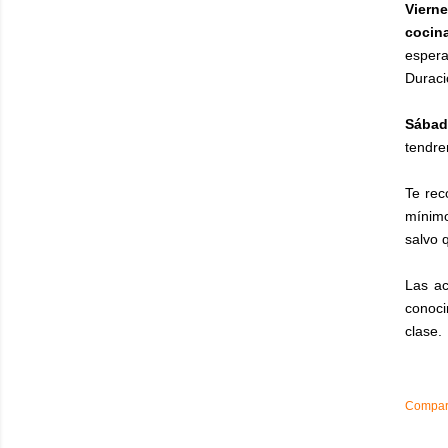
Viern
cocin
esper
Duraci
Sábad
tendre
Te rec
mínimo
salvo 
Las ac
conoci
clase.
Compart