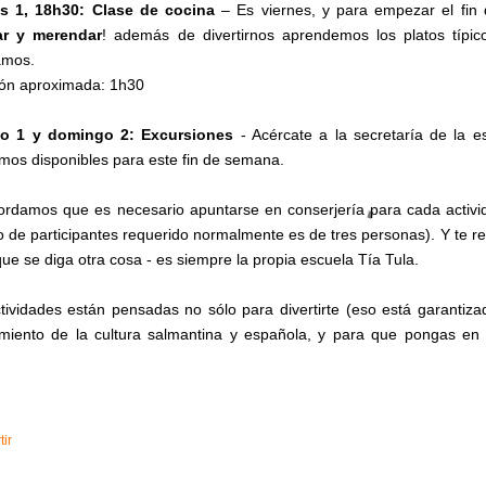
es 1, 18h30: Clase de cocina
– Es viernes, y para empezar el fi
ar y merendar
! además de divertirnos aprendemos los platos típic
amos.
ón aproximada: 1h30
o 1 y domingo 2: Excursiones
- Acércate a la secretaría de la e
mos disponibles para este fin de semana.
ordamos que es necesario apuntarse en conserjería para cada activi
 de participantes requerido normalmente es de tres personas). Y te r
que se diga otra cosa - es siempre la propia escuela Tía Tula.
tividades están pensadas no sólo para divertirte (eso está garantiz
miento de la cultura salmantina y española, y para que pongas en
ir