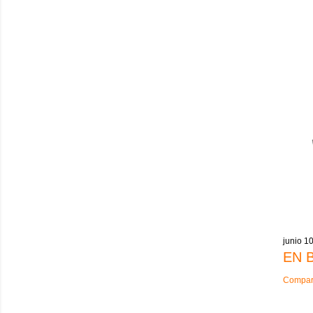
junio 1
EN 
Compart