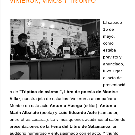
VINIERON, VIMOS Y TRIUNFÓ
El sábado
15 de
mayo,
como
estaba
previsto y
anunciado,
tuvo lugar
el acto de
presentació
n de
"Tríptico de mármol", libro de poesía de Montse
Villar
, nuestra jefa de estudios. Vinieron a acompañar a
Montse en este acto
Antonio Huerga
(editor),
Antonio
Marín Albalate
(poeta) y
Luis Eduardo Aute
(cantautor,
entre otras cosas...). Lo vimos quienes acudimos al salón de
presentaciones de la
Feria del Libro de Salamanca
: un
auditorio numeroso y entusiasmado con el acto. Y triunfó